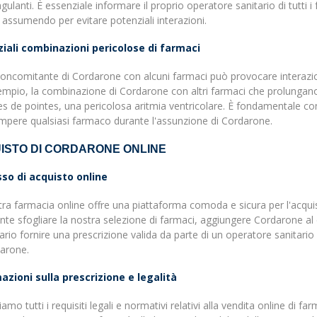
gulanti. È essenziale informare il proprio operatore sanitario di tutti i f
assumendo per evitare potenziali interazioni.
iali combinazioni pericolose di farmaci
oncomitante di Cordarone con alcuni farmaci può provocare interazion
mpio, la combinazione di Cordarone con altri farmaci che prolungano l
s de pointes, una pericolosa aritmia ventricolare. È fondamentale con
ompere qualsiasi farmaco durante l'assunzione di Cordarone.
ISTO DI CORDARONE ONLINE
so di acquisto online
ra farmacia online offre una piattaforma comoda e sicura per l'acquis
ente sfogliare la nostra selezione di farmaci, aggiungere Cordarone al 
rio fornire una prescrizione valida da parte di un operatore sanitario
darone.
azioni sulla prescrizione e legalità
iamo tutti i requisiti legali e normativi relativi alla vendita online di 