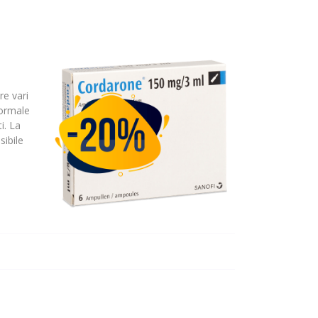
re vari
normale
i. La
sibile