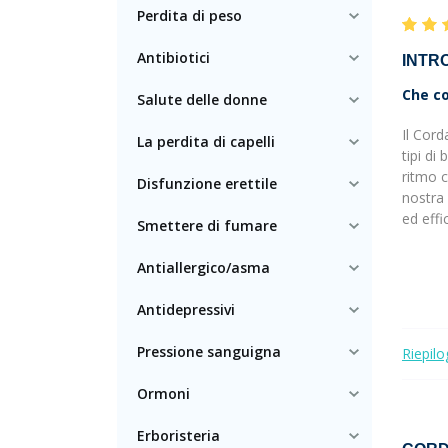
Perdita di peso
Antibiotici
INTR
Che co
Salute delle donne
Il Cord
La perdita di capelli
tipi di
ritmo c
Disfunzione erettile
nostra 
ed effi
Smettere di fumare
Antiallergico/asma
Antidepressivi
Pressione sanguigna
Riepilo
Ormoni
Erboristeria