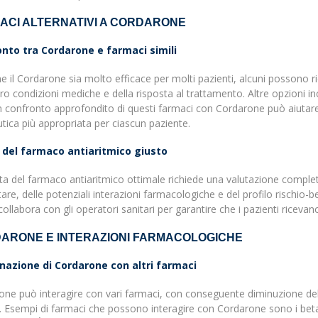
ACI ALTERNATIVI A CORDARONE
nto tra Cordarone e farmaci simili
 il Cordarone sia molto efficace per molti pazienti, alcuni possono ric
oro condizioni mediche e della risposta al trattamento. Altre opzioni in
Un confronto approfondito di questi farmaci con Cordarone può aiutare 
tica più appropriata per ciascun paziente.
 del farmaco antiaritmico giusto
ta del farmaco antiaritmico ottimale richiede una valutazione completa
tare, delle potenziali interazioni farmacologiche e del profilo rischio
collabora con gli operatori sanitari per garantire che i pazienti ricevan
ARONE E INTERAZIONI FARMACOLOGICHE
azione di Cordarone con altri farmaci
ne può interagire con vari farmaci, con conseguente diminuzione dell'
. Esempi di farmaci che possono interagire con Cordarone sono i beta-bl