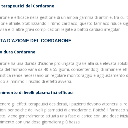
i terapeutici del Cordarone
arone è efficace nella gestione di un'ampia gamma di aritmie, tra cui ta
azione atriale. Stabilizzando il ritmo cardiaco, questo farmaco riduce si
isa e di altre gravi complicazioni legate a battiti cardiaci irregolari.
TA D'AZIONE DEL CORDARONE
o dura Cordarone
arone ha una durata d'azione prolungata grazie alla sua elevata solubilit
ta del farmaco varia da 40 a 55 giorni, consentendogli di rimanere eff
ristica rende necessario un regolare monitoraggio e aggiustamento dell
do al minimo il rischio di effetti avversi.
imento di livelli plasmatici efficaci
enere gli effetti terapeutici desiderati, i pazienti devono attenersi al 
ioni periodiche dei livelli plasmatici di amiodarone. Poiché il farmaco s
gato, viene generalmente attuata una fase di carico con una dose inizia
imento con una dose giornaliera più bassa.