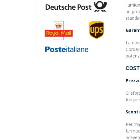
l'amiod
un prod
standar
Garant
La nost
Cordaro
potenza
COST
Prezzi
Ci sfor
frequen
Sconti
Per mig
farmaci
ricever