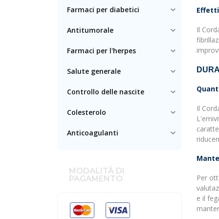
Farmaci per diabetici
Effett
Il Cord
Antitumorale
fibrill
improvv
Farmaci per l'herpes
DURA
Salute generale
Quant
Controllo delle nascite
Il Cord
Colesterolo
L'emivi
caratte
Anticoagulanti
riducen
Manten
MODALITÀ DI
Per ott
PAGAMENTO
valutaz
e il fe
manten