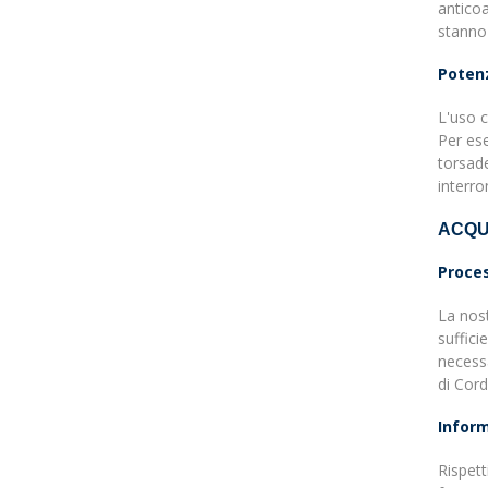
anticoa
stanno 
Potenz
L'uso c
Per ese
torsade
interr
ACQU
Proces
La nost
suffici
necessa
di Cor
Inform
Rispett