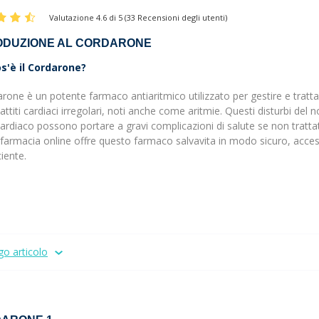
Valutazione 4.6 di 5 (33 Recensioni degli utenti)
ODUZIONE AL CORDARONE
s'è il Cordarone?
arone è un potente farmaco antiaritmico utilizzato per gestire e tratta
 battiti cardiaci irregolari, noti anche come aritmie. Questi disturbi del 
ardiaco possono portare a gravi complicazioni di salute se non trattat
farmacia online offre questo farmaco salvavita in modo sicuro, acces
ciente.
go articolo