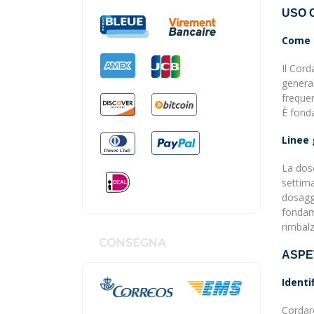
USO 
Come 
Il Cord
general
frequen
È fonda
Linee 
La dose
settim
dosaggi
fondame
rimbalz
CONSEGNA
ASPE
Identi
Cordaro