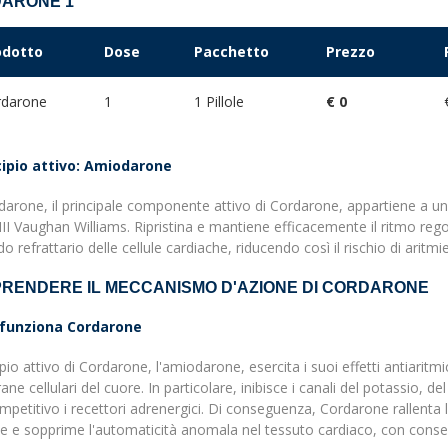
ARONE 1
odotto
Dose
Pacchetto
Prezzo
rdarone
1
1 Pillole
€ 0
ncipio attivo: Amiodarone
arone, il principale componente attivo di Cordarone, appartiene a una
III Vaughan Williams. Ripristina e mantiene efficacemente il ritmo reg
odo refrattario delle cellule cardiache, riducendo così il rischio di aritmi
RENDERE IL MECCANISMO D'AZIONE DI CORDARONE
funziona Cordarone
cipio attivo di Cordarone, l'amiodarone, esercita i suoi effetti antiaritmic
e cellulari del cuore. In particolare, inibisce i canali del potassio, d
petitivo i recettori adrenergici. Di conseguenza, Cordarone rallenta l
e e sopprime l'automaticità anomala nel tessuto cardiaco, con conseg