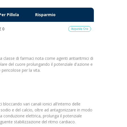
Per Pillola
Risparmio
€ 0
Acquista Ora
 classe di farmaci nota come agenti antiaritmici di
olare del cuore prolungando il potenziale d'azione e
e pericolose per la vita.
i bloccando vari canali ionici all'interno delle
el sodio e del calcio, oltre ad antagonizzare in modo
a conduzione elettrica, prolunga il potenziale
uente stabilizzazione del ritmo cardiaco.