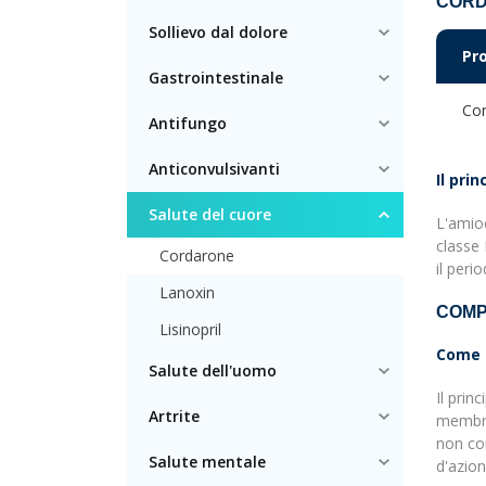
CORD
Sollievo dal dolore
Pr
Gastrointestinale
Co
Antifungo
Anticonvulsivanti
Il pri
Salute del cuore
L'amiod
classe 
Cordarone
il peri
Lanoxin
COMP
Lisinopril
Come 
Salute dell'uomo
Il prin
Artrite
membran
non com
Salute mentale
d'azion