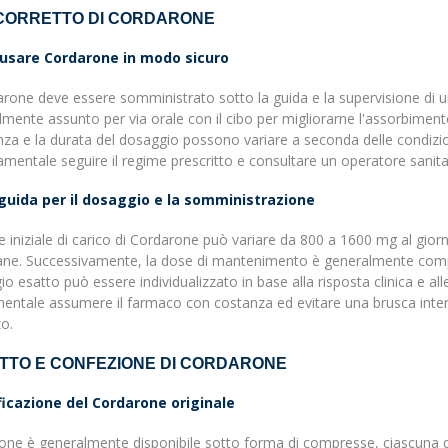
CORRETTO DI CORDARONE
usare Cordarone in modo sicuro
arone deve essere somministrato sotto la guida e la supervisione di un
mente assunto per via orale con il cibo per migliorarne l'assorbimento 
za e la durata del dosaggio possono variare a seconda delle condizion
mentale seguire il regime prescritto e consultare un operatore sanita
guida per il dosaggio e la somministrazione
 iniziale di carico di Cordarone può variare da 800 a 1600 mg al giorn
ane. Successivamente, la dose di mantenimento è generalmente compre
o esatto può essere individualizzato in base alla risposta clinica e a
ntale assumere il farmaco con costanza ed evitare una brusca interru
o.
TTO E CONFEZIONE DI CORDARONE
ficazione del Cordarone originale
ne è generalmente disponibile sotto forma di compresse, ciascuna del