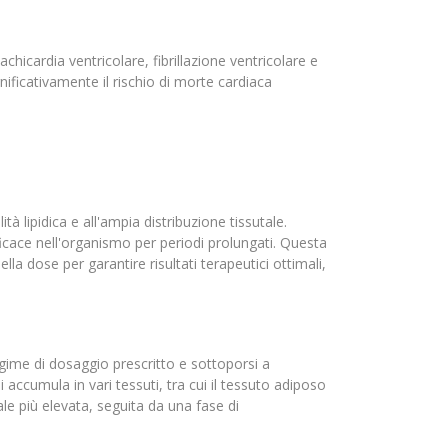
chicardia ventricolare, fibrillazione ventricolare e
gnificativamente il rischio di morte cardiaca
à lipidica e all'ampia distribuzione tissutale.
icace nell'organismo per periodi prolungati. Questa
a dose per garantire risultati terapeutici ottimali,
regime di dosaggio prescritto e sottoporsi a
i accumula in vari tessuti, tra cui il tessuto adiposo
le più elevata, seguita da una fase di