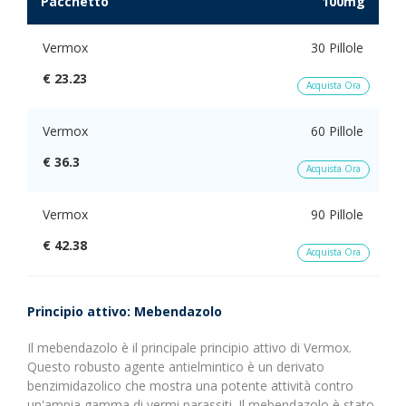
Pacchetto
100mg
Vermox
30 Pillole
€ 23.23
Acquista Ora
Vermox
60 Pillole
€ 36.3
Acquista Ora
Vermox
90 Pillole
€ 42.38
Acquista Ora
Principio attivo: Mebendazolo
Il mebendazolo è il principale principio attivo di Vermox.
Questo robusto agente antielmintico è un derivato
benzimidazolico che mostra una potente attività contro
un'ampia gamma di vermi parassiti. Il mebendazolo è stato