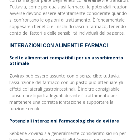
con la maggior parte degli effetti collaterali lievi e transitori.
Tuttavia, come per qualsiasi farmaco, le potenziali reazioni
avverse devono essere attentamente considerate quando
si confrontano le opzioni di trattamento. È fondamentale
soppesare i benefici e i rischi di ciascun farmaco, tenendo
conto dei fattori e delle sensibilità individuali del paziente.
INTERAZIONI CON ALIMENTI E FARMACI
Scelte alimentari compatibili per un assorbimento
ottimale
Zovirax può essere assunto con o senza cibo; tuttavia,
l'assunzione del farmaco con un pasto può attenuare gli
effetti collaterali gastrointestinali. È inoltre consigliabile
consumare liquidi adeguati durante il trattamento per
mantenere una corretta idratazione e supportare la
funzione renale.
Potenziali interazioni farmacologiche da evitare
Sebbene Zovirax sia generalmente considerato sicuro per
l'uso in associazione a molti altri farmaci, possono